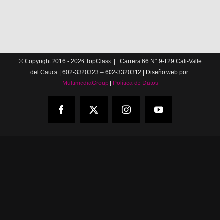
© Copyright 2016 -
2026 TopClass | Carrera 66 N° 9-129 Cali-Valle
del Cauca | 602-3320323 – 602-3320312 | Diseño web por:
MultimediaGroup
|
Política de Datos
Facebook
X
Instagram
YouTube